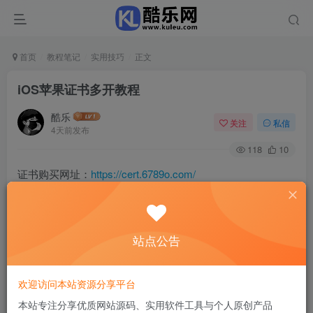
首页
教程笔记
实用技巧
正文
iOS苹果证书多开教程
酷乐
关注
私信
4天前发布
118
10
证书购买网址：
https://cert.6789o.com/
证书分销联系客服微信：uumitu
购买证书教程
站点公告
教程中为示例，具体以实际情况为准
欢迎访问本站资源分享平台
本站专注分享优质网站源码、实用软件工具与个人原创产品