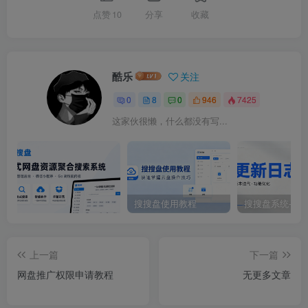
点赞
10
分享
收藏
酷乐
关注
0
8
0
946
7425
这家伙很懒，什么都没有写...
独家搜搜盘：一站式网盘
资源聚合搜索系统-酷乐
网">
搜搜盘使用教程
搜搜盘：一站式网盘资源聚合搜索系统
独家
上一篇
下一篇
网盘推广权限申请教程
无更多文章