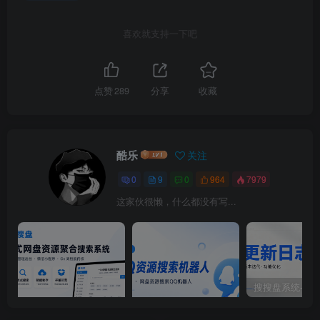
喜欢就支持一下吧
点赞
289
分享
收藏
酷乐
关注
0
9
0
964
7979
这家伙很懒，什么都没有写...
独家搜搜盘：一站式网盘
免费网盘资源搜索QQ机器
资源聚合搜索系统-酷乐
人电脑版-最新版V1.0.1-酷
网">
乐网">