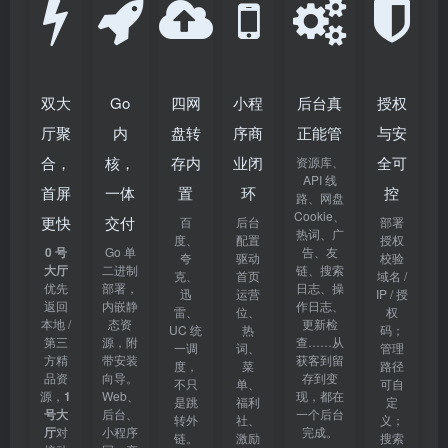
双大
Go
四网
小程
后台真
授权
厅聚
内
盘转
序商
正能管
与安
合，
核，
存内
业闭
全可
资源库、
API 线
首屏
一体
置
环
控
路、网盘
Cookie、
更快
交付
百
后台
部署
热词、广
度、
配置
授权
0 号
Go 单
告、友
夸
驱动
校验
大厅
二进制
链、搜索
克、
首页
域名 /
优先
部署，
日志、操
迅
运营
IP / 授
返回
内嵌静
作日志、
雷、
位、
权
本地 /
态资
更新检
UC 统
热
码；
第三
源，附
查……从
一调
词、
管理
方精
带安装
获客到留
度，
菜
路径
品资
向导。
存到变
不只
单、
可自
源，
1
Web、
现，都在
是跳
福利
定
号大
后台、
一个后台
转外
社、
义；
厅
对
小程序
完成。
链。
激励
搜索