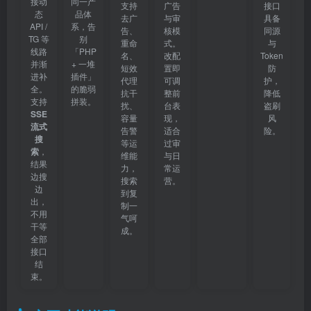
接动
同一产
支持
广告
接口
态
品体
去广
与审
具备
API /
系，告
告、
核模
同源
TG 等
别
重命
式。
与
线路
「PHP
名、
改配
Token
并渐
+ 一堆
短效
置即
防
进补
插件」
代理
可调
护，
全。
的脆弱
抗干
整前
降低
支持
拼装。
扰、
台表
盗刷
SSE
容量
现，
风
流式
告警
适合
险。
搜
等运
过审
索
，
维能
与日
结果
力，
常运
边搜
搜索
营。
边
到复
出，
制一
不用
气呵
干等
成。
全部
接口
结
束。