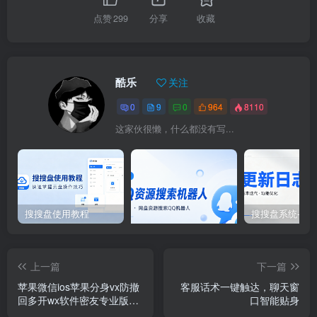
点赞
299
分享
收藏
酷乐
关注
0
9
0
964
8110
这家伙很懒，什么都没有写...
免费网盘资源搜索QQ机器
人电脑版-最新版V1.0.1-酷
乐网">
搜搜盘使用教程
网盘资源搜索QQ机器人电脑版-最新版V1.0.1
免费
上一篇
下一篇
苹果微信ios苹果分身vx防撤
客服话术一键触达，聊天窗
回多开wx软件密友专业版双
口智能贴身
开微商语音转发微信多开