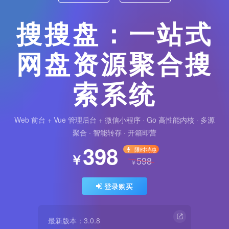
搜搜盘：一站式
网盘资源聚合搜
索系统
Web 前台 + Vue 管理后台 + 微信小程序 · Go 高性能内核 · 多源
聚合 · 智能转存 · 开箱即营
398
限时特惠
￥
598
￥
登录购买
最新版本：3.0.8