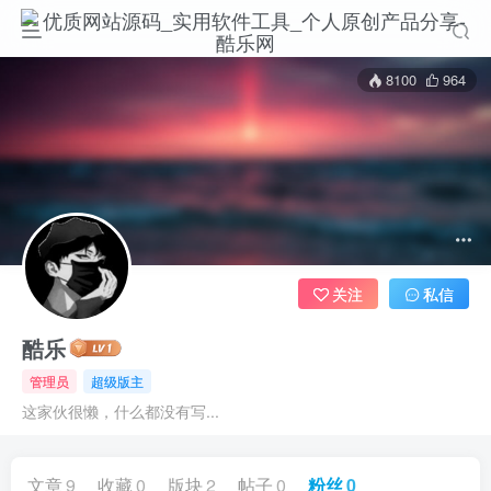
8100
964
关注
私信
酷乐
管理员
超级版主
这家伙很懒，什么都没有写...
文章
9
收藏
0
版块
2
帖子
0
粉丝
0