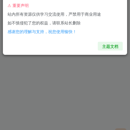
⚠ 重要声明
搜搜盘：一站式网盘资源聚合搜索系统
独家
站内所有资源仅供学习交流使用，严禁用于商业用途
如不慎侵犯了您的权益，请联系站长删除
更新日志 [postsbox post_id="156"] 搜搜盘是一套面向站长与运营者的网
盘资…
感谢您的理解与支持，祝您使用愉快！
更新日志 搜搜盘是一套面向站长与运营者的网盘资源搜索与变现系统，包含 Web 前台、Vue 管理后台、微信小程序、Go 高性能后端。从聚合搜索、链接验链、网盘转存，到广告与福利社运营，一套系统...
299
803
我的产品
主题文档