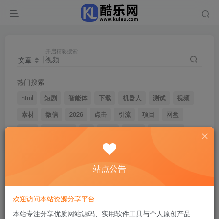
开启精彩搜索
文章
热门搜索
html
短剧
智能体
下载
机器人
测试
视频
素材
微信
2026
点击
引流
项目
网盘
夸克
undefined
1'"
2024
html'"
wordpress
站点公告
搜索
视频
，共找到
1
个文章
文章
用户
版块
帖子
欢迎访问本站资源分享平台
排序
最新
热门
点赞
评论
收藏
销量
本站专注分享优质网站源码、实用软件工具与个人原创产品