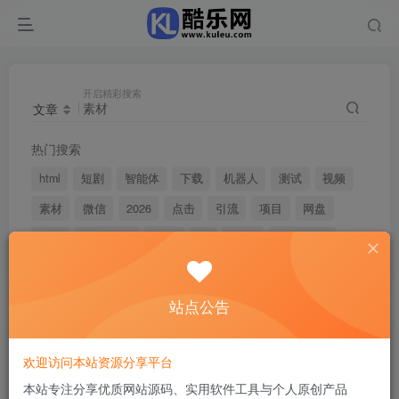
开启精彩搜索
文章
热门搜索
html
短剧
智能体
下载
机器人
测试
视频
素材
微信
2026
点击
引流
项目
网盘
夸克
undefined
2024
1'"
html'"
wordpress
站点公告
搜索
素材
，共找到
0
个文章
文章
用户
版块
帖子
欢迎访问本站资源分享平台
排序
最新
热门
点赞
评论
收藏
销量
本站专注分享优质网站源码、实用软件工具与个人原创产品